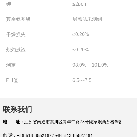
砷
≤
2ppm
其余氨基酸
层离法未测到
干燥损失
≤
0.20%
炽灼残渣
≤
0.20%
测定
98.0%~~101.0%
PH
值
6.5~~7.5
联系我们
地 址：
江苏省南通市崇川区青年中路78号段家坝商务楼6楼
电 话：
+86-513-85521677 +86-513-85527464