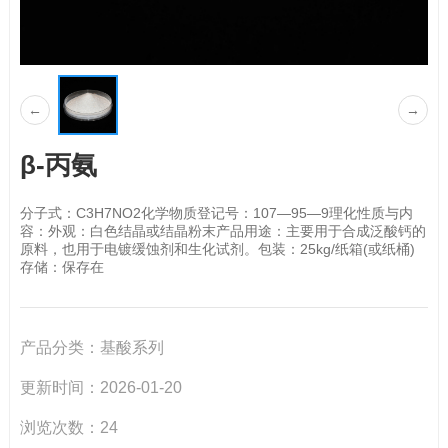
←
→
β-丙氨
分子式：C3H7NO2化学物质登记号：107—95—9理化性质与内
容：外观：白色结晶或结晶粉末产品用途：主要用于合成泛酸钙的
原料，也用于电镀缓蚀剂和生化试剂。包装：25kg/纸箱(或纸桶)
存储：保存在
产品分类：
基酸系列
更新时间：
2026-01-20
浏览次数：
24