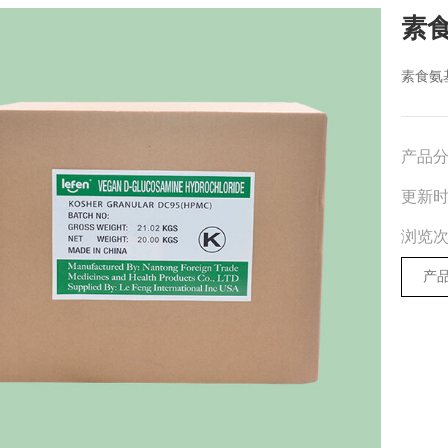
素
素食氨基
产品
更新
浏览
产