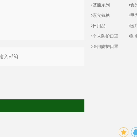
基酸系列
食
素食氨糖
甲
日用品
医
个人防护口罩
防
医用防护口罩