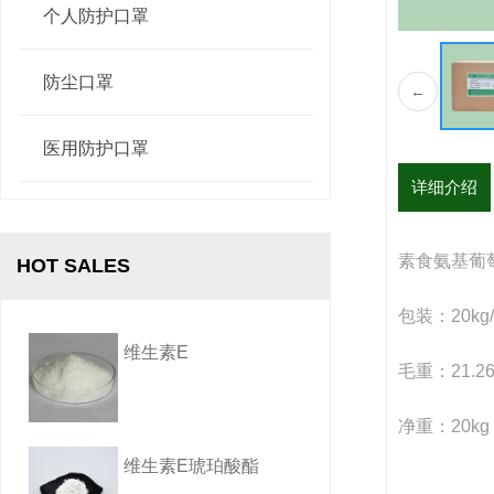
甜菜碱
个人防护口罩
防尘口罩
←
牛磺酸
医用防护口罩
详细介绍
山梨酸钾
素食氨基葡
HOT SALES
包装：20kg
维生素E
毛重：21.26
净重：20kg
维生素E琥珀酸酯