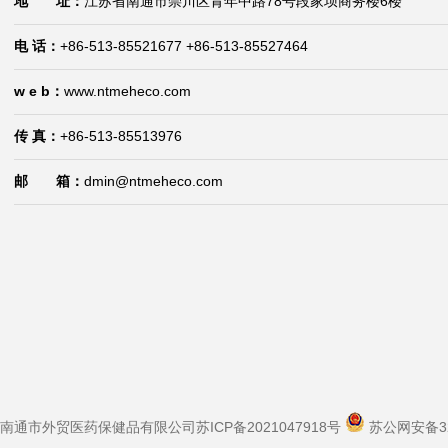
地 址：
江苏省南通市崇川区青年中路78号段家坝商务楼6楼
维生素E
电 话：
+86-513-85521677 +86-513-85527464
w e b：
www.ntmeheco.com
传 真：
+86-513-85513976
维生素E琥珀酸酯
邮 箱：
dmin@ntmeheco.com
甜菜碱盐酸
甜菜碱
南通市外贸医药保健品有限公司
苏ICP备2021047918号
苏公网安备320