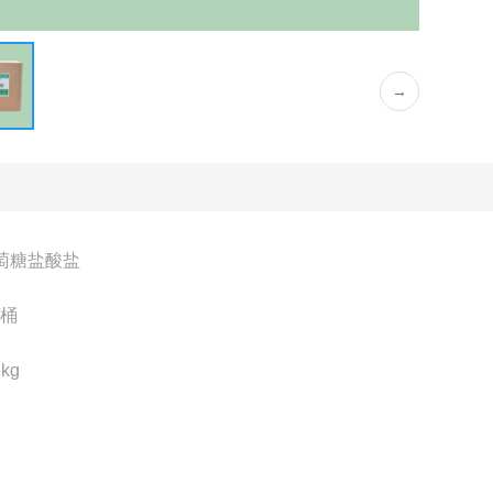
→
萄糖盐酸盐
/桶
kg