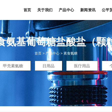
首页
关于我们
产品中心
新闻资讯
公平
食氨基葡萄糖盐酸盐（颗
首页
>
产品中心
>
素食氨糖
甲壳素氨糖
日用品
医疗用品