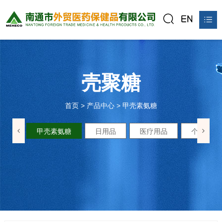
首页
关于我们
壳聚糖
产品中心
首页
>
产品中心
>
甲壳素氨糖
新闻资讯
氨糖
甲壳素氨糖
日用品
医疗用品
个人防护
公平贸易站
联系我们
在线预订