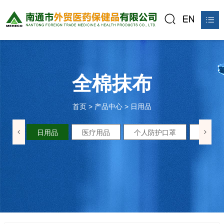
首页
关于我们
全棉抹布
产品中心
首页
>
产品中心
>
日用品
新闻资讯
氨糖
日用品
医疗用品
个人防护口罩
防尘口
公平贸易站
联系我们
在线预订