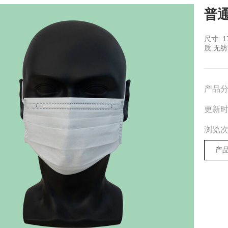
普
尺寸: 1
质:无
产品
更新
浏览
产