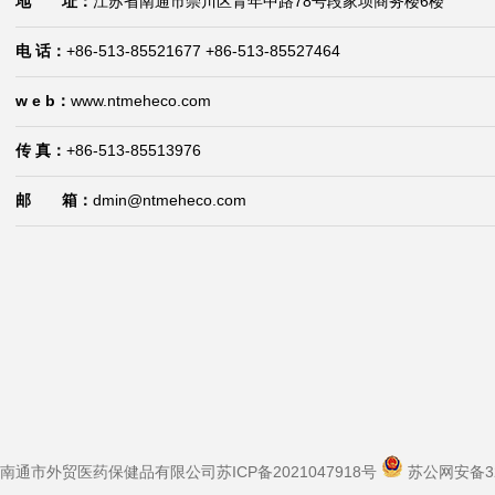
地 址：
江苏省南通市崇川区青年中路78号段家坝商务楼6楼
维生素E
电 话：
+86-513-85521677 +86-513-85527464
w e b：
www.ntmeheco.com
传 真：
+86-513-85513976
维生素E琥珀酸酯
邮 箱：
dmin@ntmeheco.com
甜菜碱盐酸
甜菜碱
南通市外贸医药保健品有限公司
苏ICP备2021047918号
苏公网安备320