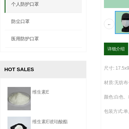
甜菜碱
个人防护口罩
防尘口罩
←
牛磺酸
医用防护口罩
详细介绍
山梨酸钾
尺寸: 17.5x9
HOT SALES
材质:无纺布
维生素E
颜色:白色
包装方式:
维生素E琥珀酸酯