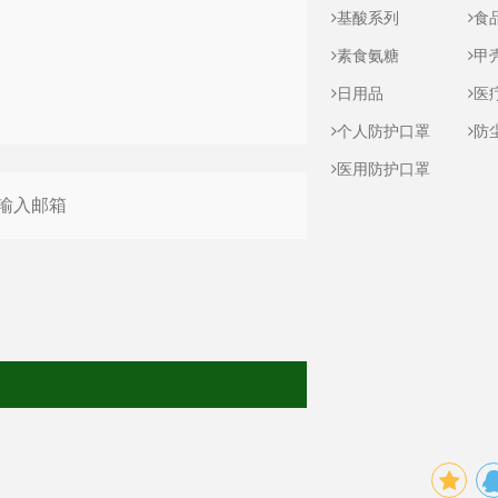
基酸系列
食
素食氨糖
甲
日用品
医
个人防护口罩
防
医用防护口罩