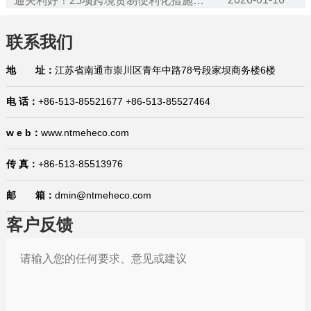
2026-01-16
已生效！美国宣布加征25%关税！暂停对75个国家签证办理业务（附征税和豁免清单）
联系我们
2026-01-16
商标产权案件应对问答：如何应对海外市场的商标抢注？有哪些救济措施？
地 址：
江苏省南通市崇川区青年中路78号段家坝商务楼6楼
2026-01-15
国际贸易合规问答：生产企业在代理出口业务中的权利与义务是什么？在哪里有规定？
电 话：
+86-513-85521677 +86-513-85527464
2026-01-15
1月15日，今日国际贸易四大消息已发酵！
w e b：
www.ntmeheco.com
2026-01-14
中国宣布对美国加税，最高113%！
2026-01-29
巴西将不再要求单独归类为助剂的产品进行登记
传 真：
+86-513-85513976
2026-01-21
“出口即亏损”？中企该如何应对欧盟“绿色大考”
邮 箱：
dmin@ntmeheco.com
2026-01-20
美国拟对中国出口的N95口罩及熔喷滤料发起双反调查
客户反馈