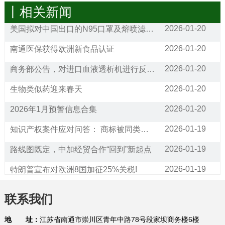
丨相关新闻
2026-01-20
美国拟对中国出口的N95口罩及熔喷滤料发起双反调查
2026-01-20
南通医保获得欧洲新食品认证
2026-01-20
商务部公告，对进口血液透析机进行反倾销调查
2026-01-20
生物类似药迎来春天
2026-01-20
2026年1月预警信息合集
2026-01-19
知识产权案件应对问答： 商标被同类经营范围的公司抢注，请问应该如何应对?
2026-01-19
路线图既定，中加经贸合作“回到”新起点
2026-01-19
特朗普宣布对欧洲8国加征25%关税!
2026-01-16
通关利好！25项跨境贸易便利化措施将在全国推广
联系我们
2026-01-16
已生效！美国宣布加征25%关税！暂停对75个国家签证办理业务（附征税和豁免清单）
地 址：
江苏省南通市崇川区青年中路78号段家坝商务楼6楼