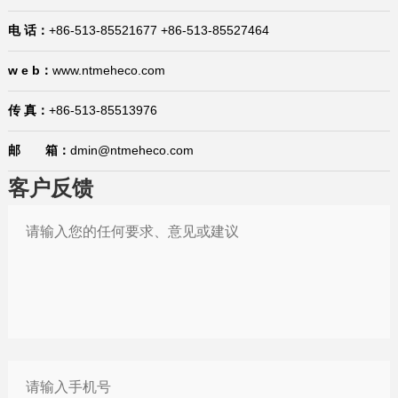
2026-01-16
商标产权案件应对问答：如何应对海外市场的商标抢注？有哪些救济措施？
电 话：
+86-513-85521677 +86-513-85527464
2026-01-15
国际贸易合规问答：生产企业在代理出口业务中的权利与义务是什么？在哪里有规定？
w e b：
www.ntmeheco.com
2026-01-15
1月15日，今日国际贸易四大消息已发酵！
2026-01-14
中国宣布对美国加税，最高113%！
传 真：
+86-513-85513976
2026-01-29
巴西将不再要求单独归类为助剂的产品进行登记
邮 箱：
dmin@ntmeheco.com
2026-01-21
“出口即亏损”？中企该如何应对欧盟“绿色大考”
客户反馈