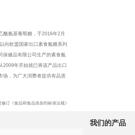
2
国际贸易合规问答：生产企业在代理出口业务中的权利与义务是什么？在哪里有规定？
2
1月15日，今日国际贸易四大消息已发酵！
2
中国宣布对美国加税，最高113%！
酰氨基葡萄糖，于2016年2月
障碍可以向欧盟国家出口素食氨糖系列
2
巴西将不再要求单独归类为助剂的产品进行登记
药保健品有限公司生产的素食氨
2
“出口即亏损”？中企该如何应对欧盟“绿色大考”
2009年开始就已将该产品出口
市场，为广大消费者提供有品质
度修订《食品和食品添加剂标准法规》
我们的产品