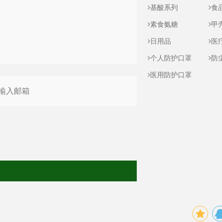
基酸系列
食
素食氨糖
甲
日用品
医
个人防护口罩
防
医用防护口罩