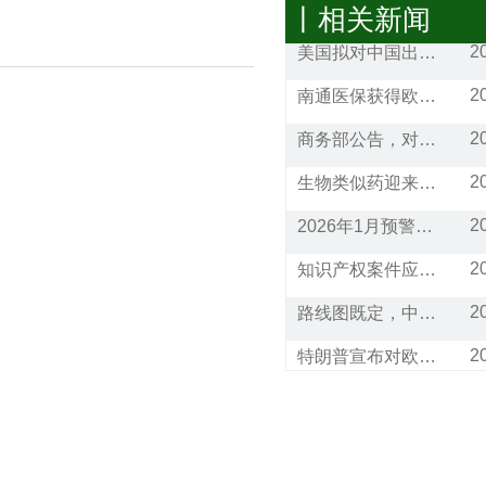
丨相关新闻
2
美国拟对中国出口的N95口罩及熔喷滤料发起双反调查
2
南通医保获得欧洲新食品认证
2
商务部公告，对进口血液透析机进行反倾销调查
2
生物类似药迎来春天
2
2026年1月预警信息合集
2
知识产权案件应对问答： 商标被同类经营范围的公司抢注，请问应该如何应对?
2
路线图既定，中加经贸合作“回到”新起点
2
特朗普宣布对欧洲8国加征25%关税!
2
通关利好！25项跨境贸易便利化措施将在全国推广
2
已生效！美国宣布加征25%关税！暂停对75个国家签证办理业务（附征税和豁免清单）
2
商标产权案件应对问答：如何应对海外市场的商标抢注？有哪些救济措施？