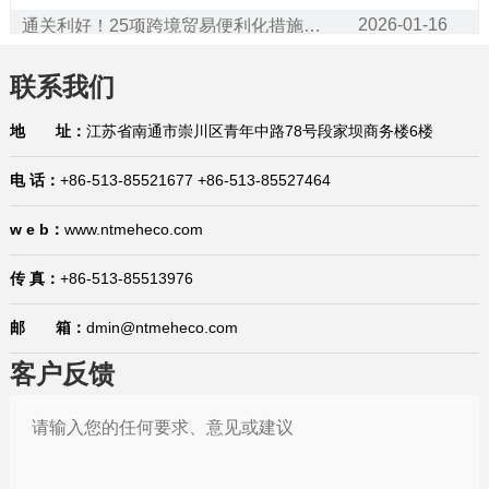
2026-01-16
通关利好！25项跨境贸易便利化措施将在全国推广
2026-01-16
已生效！美国宣布加征25%关税！暂停对75个国家签证办理业务（附征税和豁免清单）
联系我们
2026-01-16
商标产权案件应对问答：如何应对海外市场的商标抢注？有哪些救济措施？
地 址：
江苏省南通市崇川区青年中路78号段家坝商务楼6楼
2026-01-15
国际贸易合规问答：生产企业在代理出口业务中的权利与义务是什么？在哪里有规定？
电 话：
+86-513-85521677 +86-513-85527464
2026-01-15
1月15日，今日国际贸易四大消息已发酵！
2026-01-14
中国宣布对美国加税，最高113%！
w e b：
www.ntmeheco.com
2026-01-29
巴西将不再要求单独归类为助剂的产品进行登记
传 真：
+86-513-85513976
2026-01-21
“出口即亏损”？中企该如何应对欧盟“绿色大考”
邮 箱：
dmin@ntmeheco.com
2026-01-20
美国拟对中国出口的N95口罩及熔喷滤料发起双反调查
客户反馈