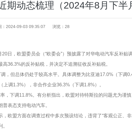
期动态梳理（2024年8月下半
：2024-09-03 09:35:07
浏览：
28
月20日，欧盟委员会（“欧委会”）预披露了对华电动汽车反补
高36.3%的反补贴税，并决定不追溯征收反补贴税。
但总体仍处于较高水平。具体调整为比亚迪17.0%（下调0.4
%（上调1.3%），非合作企业36.3%（下调1.8%）。
率，下调11.8%。有分析指出，欧盟对待特斯拉的问题尤为谨
朗普表态支持电动汽车。
示，欧盟方面在调查过程中多次预设结论，违背了“客观公正、非
利。