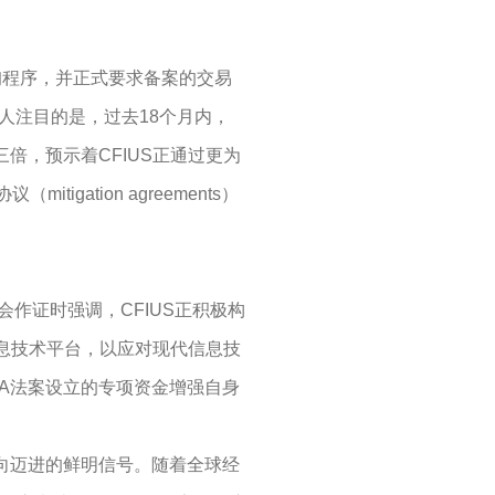
查询程序，并正式要求备案的交易
人注目的是，过去18个月内，
三倍，预示着CFIUS正通过更为
ation agreements）
国会作证时强调，CFIUS正积极构
息技术平台，以应对现代信息技
MA法案设立的专项资金增强自身
方向迈进的鲜明信号。随着全球经