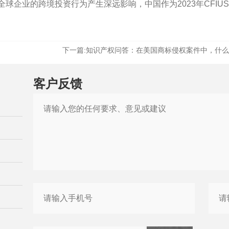
全球企业的跨境投资行为产生深远影响，中国作为2023年CFI
下一篇:
知识产权问答：在美国商标侵权案件中，什么是缺席
客户反馈