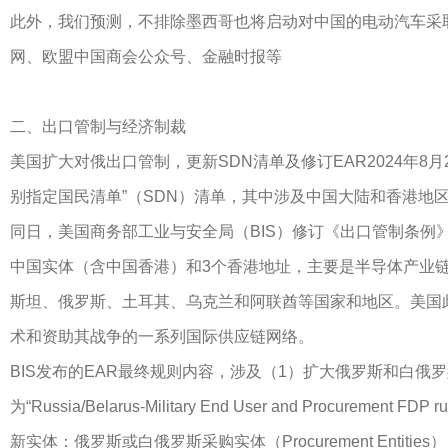
此外，我们预测，不排除墨西哥也将启动对中国的电动汽车采
网、欧盟中国商会公众号、金融时报等
二、出口管制与经济制裁
美国扩大对俄出口管制，更新SDN清单及修订EAR2024年8
别指定国民清单”（SDN）清单，其中涉及中国大陆和香港地
同日，美国商务部工业与安全局（BIS）修订《出口管制条例》（EAR
中国实体（含中国香港）和3个香港地址，主要是半导体产业链
斯坦、俄罗斯、土耳其、乌克兰和阿联酋等国家和地区。美国
术和资助其战争的一系列国际供应链网络。
BIS发布的EAR最终规则内容，涉及（1）扩大俄罗斯和白俄罗斯
为“Russia/Belarus-Military End User and Pr
新实体：俄罗斯或白俄罗斯采购实体（Procurement En