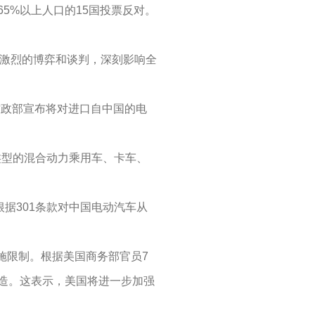
2
国际贸易合规问答：生产企业在代理出口业务中的权利与义务是什么？在哪里有规定？
5%以上人口的15国投票反对。
2
1月15日，今日国际贸易四大消息已发酵！
加激烈的博弈和谈判，深刻影响全
2
中国宣布对美国加税，最高113%！
2
巴西将不再要求单独归类为助剂的产品进行登记
大财政部宣布将对进口自中国的电
2
“出口即亏损”？中企该如何应对欧盟“绿色大考”
2
美国拟对中国出口的N95口罩及熔喷滤料发起双反调查
类型的混合动力乘用车、卡车、
据301条款对中国电动汽车从
施限制。根据美国商务部官员7
造。这表示，美国将进一步加强