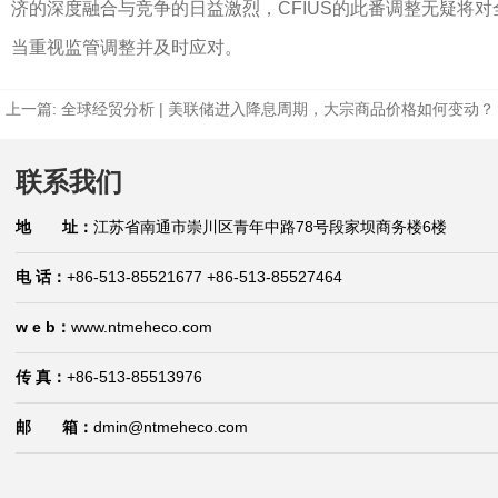
济的深度融合与竞争的日益激烈，CFIUS的此番调整无疑将对
当重视监管调整并及时应对。
上一篇:
全球经贸分析 | 美联储进入降息周期，大宗商品价格如何变动？
联系我们
地 址：
江苏省南通市崇川区青年中路78号段家坝商务楼6楼
电 话：
+86-513-85521677 +86-513-85527464
w e b：
www.ntmeheco.com
传 真：
+86-513-85513976
邮 箱：
dmin@ntmeheco.com