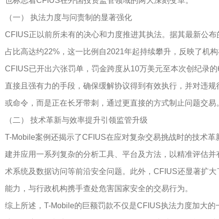
也标志着CFIUS在外国投资监管领域的两大深刻变革。
（一） 执法力度与问责制的显著强化
CFIUS正以前所未有的决心和力度推进其执法。据其最新公布
占比高达约22%，这一比例自2021年起持续攀升，反映了
CFIUS已开出六张罚单，罚金跨度从10万美元至本次创纪录的6
直接且强有力的手段，确保缓解协议得到有效执行，并对违规行为实施严
或命令，而是正在长牙带刺，通过更直接的方式制止问题交易
（二） 技术革新与效率提升引领监管升级
T-Mobile案例还揭示了CFIUS在应对复杂交易挑战时的技术
建并应用一系列复杂的分析工具、平台及方法，以精准评估并
术系统及数据访问等前沿安全问题。此外，CFIUS还显著扩
能力，与行政机构携手查处危害国家安全的交易行为。
综上所述，T-Mobile的巨额罚款不仅是CFIUS执法力