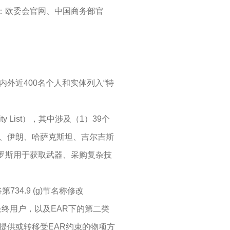
：欧委会官网、中国商务部官
内外近400名个人和实体列入“特
 List），其中涉及（1）39个
兰、伊朗、哈萨克斯坦、吉尔吉斯
罗斯用于获取武器、采购复杂技
4.9 (g)节名称修改
白俄罗斯军事最终用户，以及EAR下的第二类
网络提供或转移受EAR约束的物项方