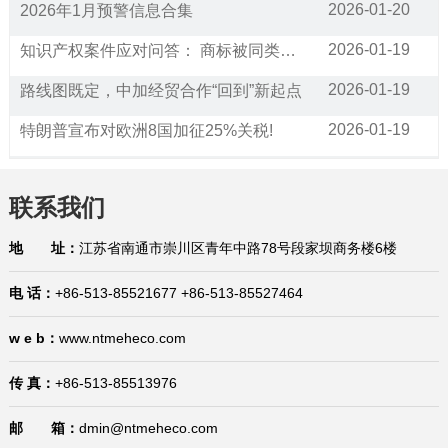
2026-01-20
2026年1月预警信息合集
2026-01-19
知识产权案件应对问答： 商标被同类经营范围的公司抢注，请问应该如何应对?
2026-01-19
路线图既定，中加经贸合作“回到”新起点
2026-01-19
特朗普宣布对欧洲8国加征25%关税!
2026-01-16
通关利好！25项跨境贸易便利化措施将在全国推广
联系我们
2026-01-16
已生效！美国宣布加征25%关税！暂停对75个国家签证办理业务（附征税和豁免清单）
2026-01-16
商标产权案件应对问答：如何应对海外市场的商标抢注？有哪些救济措施？
地 址：
江苏省南通市崇川区青年中路78号段家坝商务楼6楼
2026-01-15
国际贸易合规问答：生产企业在代理出口业务中的权利与义务是什么？在哪里有规定？
电 话：
+86-513-85521677 +86-513-85527464
2026-01-15
1月15日，今日国际贸易四大消息已发酵！
w e b：
www.ntmeheco.com
2026-01-14
中国宣布对美国加税，最高113%！
传 真：
+86-513-85513976
2026-01-29
巴西将不再要求单独归类为助剂的产品进行登记
邮 箱：
dmin@ntmeheco.com
2026-01-21
“出口即亏损”？中企该如何应对欧盟“绿色大考”