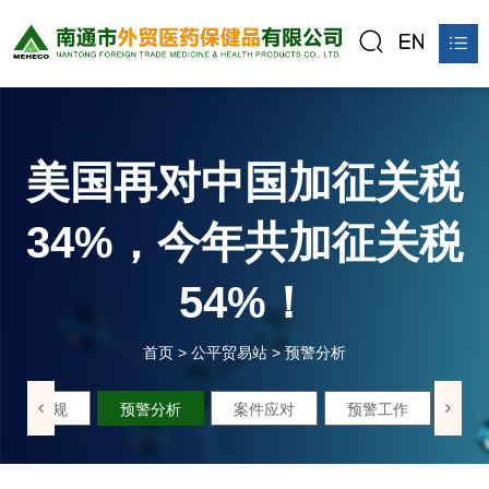
首页
关于我们
美国再对中国加征关税
产品中心
34%，今年共加征关税
新闻资讯
54%！
公平贸易站
联系我们
首页
>
公平贸易站
>
预警分析
在线预订
政策法规
预警分析
案件应对
预警工作