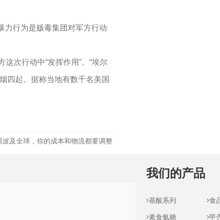
暴力行为是贩毒集团对军方行动
这次行动中“发挥作用”。“埃尔
浓烟四起。据称当地有数千名美国
局波及全球，你的成本和物流都要调整
我们的产品
基酸系列
食
素食氨糖
甲