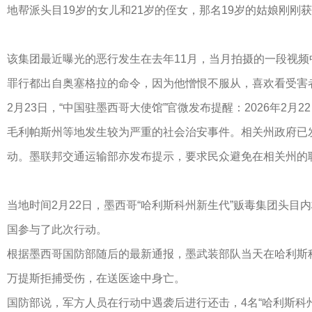
地帮派头目19岁的女儿和21岁的侄女，那名19岁的姑娘刚
该集团最近曝光的恶行发生在去年11月，当月拍摄的一段视
罪行都出自奥塞格拉的命令，因为他憎恨不服从，喜欢看受害
2月23日，“中国驻墨西哥大使馆”官微发布提醒：2026年
毛利帕斯州等地发生较为严重的社会治安事件。相关州政府已
动。墨联邦交通运输部亦发布提示，要求民众避免在相关州的
当地时间2月22日，墨西哥“哈利斯科州新生代”贩毒集团头目
国参与了此次行动。
根据墨西哥国防部随后的最新通报，墨武装部队当天在哈利斯科
万提斯拒捕受伤，在送医途中身亡。
国防部说，军方人员在行动中遇袭后进行还击，4名“哈利斯科