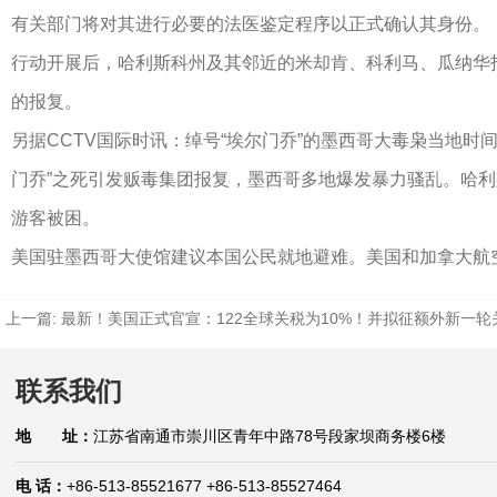
有关部门将对其进行必要的法医鉴定程序以正式确认其身份。
行动开展后，哈利斯科州及其邻近的米却肯、科利马、瓜纳华
的报复。
另据CCTV国际时讯：绰号“埃尔门乔”的墨西哥大毒枭当地时
门乔”之死引发贩毒集团报复，墨西哥多地爆发暴力骚乱。哈
游客被困。
美国驻墨西哥大使馆建议本国公民就地避难。美国和加拿大航
上一篇:
最新！美国正式官宣：122全球关税为10%！并拟征额外新一轮
联系我们
地 址：
江苏省南通市崇川区青年中路78号段家坝商务楼6楼
电 话：
+86-513-85521677 +86-513-85527464