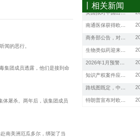
丨相关新闻
2
美国拟对中国出口的N95口罩及熔喷滤料发起双反调查
2
南通医保获得欧洲新食品认证
2
商务部公告，对进口血液透析机进行反倾销调查
人听闻的恶行。
2
生物类似药迎来春天
2
2026年1月预警信息合集
贩毒集团成员透露，他们是接到命
2
知识产权案件应对问答： 商标被同类经营范围的公司抢注，请问应该如何应对?
2
路线图既定，中加经贸合作“回到”新起点
2
特朗普宣布对欧洲8国加征25%关税!
次集体屠杀。两年后，该集团成员
2
通关利好！25项跨境贸易便利化措施将在全国推广
2
已生效！美国宣布加征25%关税！暂停对75个国家签证办理业务（附征税和豁免清单）
远赴南美洲厄瓜多尔，绑架了当
2
商标产权案件应对问答：如何应对海外市场的商标抢注？有哪些救济措施？