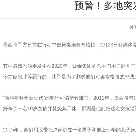
预警！多地突
时间
墨西哥军方日前在行动中击毙毒枭奥塞格拉，2月23日有媒体
其中最残忍的事发生在2020年，贩毒集团的杀手们用刀剖开
令才做出此等恶行的，此举是为了测试他们对奥塞格拉的忠诚
“哈利斯科州新生代”的罪行可谓罄竹难书。2011年，墨西
奸杀了一名10岁女孩并焚烧其尸体，原因是他们把这名女孩
2015年，他们用胶带把炸药绑在一名男子和他上小学的儿子