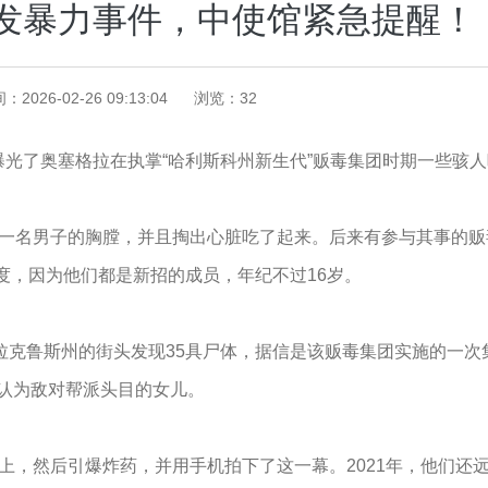
发暴力事件，中使馆紧急提醒！
：2026-02-26 09:13:04
浏览：
32
曝光了奥塞格拉在执掌“哈利斯科州新生代”贩毒集团时期一些骇
了一名男子的胸膛，并且掏出心脏吃了起来。后来有参与其事的
度，因为他们都是新招的成员，年纪不过16岁。
哥韦拉克鲁斯州的街头发现35具尸体，据信是该贩毒集团实施的一
错认为敌对帮派头目的女儿。
身上，然后引爆炸药，并用手机拍下了这一幕。2021年，他们还