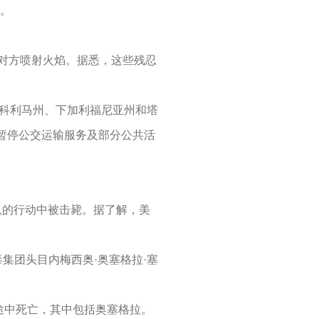
释。
2
国际贸易合规问答：生产企业在代理出口业务中的权利与义务是什么？在哪里有规定？
2
1月15日，今日国际贸易四大消息已发酵！
对方喷射火焰。据悉，这些残忍
2
中国宣布对美国加税，最高113%！
2
巴西将不再要求单独归类为助剂的产品进行登记
州、科利马州、下加利福尼亚州和塔
2
“出口即亏损”？中企该如何应对欧盟“绿色大考”
暂停公交运输服务及部分公共活
军队的行动中被击毙。据了解，美
集团头目内梅西奥·奥塞格拉·塞
途中死亡，其中包括奥塞格拉。