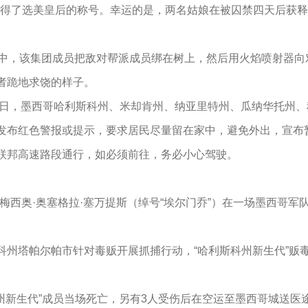
刚获得了选美皇后的称号。幸运的是，两名姑娘在被囚禁四天后获
频中，该集团成员把敌对帮派成员绑在树上，然后用火焰喷射器向
者跪地求饶的样子。
2月22日，墨西哥哈利斯科州、米却肯州、纳亚里特州、瓜纳华托
发布红色警报或提示，要求居民尽量留在家中，避免外出，宣布
联邦高速路段通行，如必须前往，务必小心驾驶。
内梅西奥·奥塞格拉·塞万提斯（绰号“埃尔门乔”）在一场墨西哥
州塔帕尔帕市针对毒贩开展抓捕行动，“哈利斯科州新生代”贩毒
州新生代”成员当场死亡，另有3人受伤后在空运至墨西哥城送医