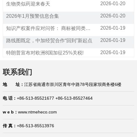
2026-01-20
生物类似药迎来春天
2026-01-20
2026年1月预警信息合集
2026-01-19
知识产权案件应对问答： 商标被同类经营范围的公司抢注，请问应该如何应对?
2026-01-19
路线图既定，中加经贸合作“回到”新起点
2026-01-19
特朗普宣布对欧洲8国加征25%关税!
2026-01-16
通关利好！25项跨境贸易便利化措施将在全国推广
联系我们
2026-01-16
已生效！美国宣布加征25%关税！暂停对75个国家签证办理业务（附征税和豁免清单）
地 址：
江苏省南通市崇川区青年中路78号段家坝商务楼6楼
2026-01-16
商标产权案件应对问答：如何应对海外市场的商标抢注？有哪些救济措施？
电 话：
+86-513-85521677 +86-513-85527464
2026-01-15
国际贸易合规问答：生产企业在代理出口业务中的权利与义务是什么？在哪里有规定？
2026-01-15
1月15日，今日国际贸易四大消息已发酵！
w e b：
www.ntmeheco.com
2026-01-14
中国宣布对美国加税，最高113%！
传 真：
+86-513-85513976
2026-01-29
巴西将不再要求单独归类为助剂的产品进行登记