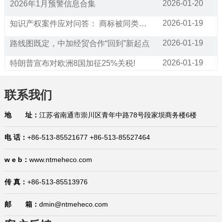
2026-01-20
2026年1月预警信息合集
2026-01-19
知识产权案件应对问答： 商标被同类经营范围的公司抢注，请问应该如何应对?
2026-01-19
路线图既定，中加经贸合作“回到”新起点
2026-01-19
特朗普宣布对欧洲8国加征25%关税!
2026-01-16
通关利好！25项跨境贸易便利化措施将在全国推广
联系我们
2026-01-16
已生效！美国宣布加征25%关税！暂停对75个国家签证办理业务（附征税和豁免清单）
地 址：
江苏省南通市崇川区青年中路78号段家坝商务楼6楼
2026-01-16
商标产权案件应对问答：如何应对海外市场的商标抢注？有哪些救济措施？
电 话：
+86-513-85521677 +86-513-85527464
2026-01-15
国际贸易合规问答：生产企业在代理出口业务中的权利与义务是什么？在哪里有规定？
w e b：
www.ntmeheco.com
2026-01-15
1月15日，今日国际贸易四大消息已发酵！
2026-01-14
中国宣布对美国加税，最高113%！
传 真：
+86-513-85513976
2026-01-29
巴西将不再要求单独归类为助剂的产品进行登记
邮 箱：
dmin@ntmeheco.com
2026-01-21
“出口即亏损”？中企该如何应对欧盟“绿色大考”