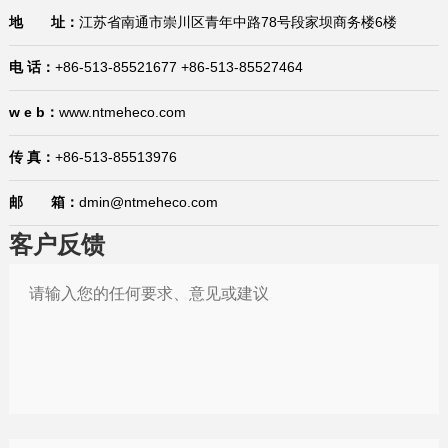
2026-01-16
已生效！美国宣布加征25%关税！暂停对75个国家签证办理业务（附征税和豁免清单）
地 址：
江苏省南通市崇川区青年中路78号段家坝商务楼6楼
2026-01-16
商标产权案件应对问答：如何应对海外市场的商标抢注？有哪些救济措施？
电 话：
+86-513-85521677 +86-513-85527464
2026-01-15
国际贸易合规问答：生产企业在代理出口业务中的权利与义务是什么？在哪里有规定？
w e b：
www.ntmeheco.com
2026-01-15
1月15日，今日国际贸易四大消息已发酵！
传 真：
+86-513-85513976
2026-01-14
中国宣布对美国加税，最高113%！
邮 箱：
dmin@ntmeheco.com
2026-01-29
巴西将不再要求单独归类为助剂的产品进行登记
客户反馈
2026-01-21
“出口即亏损”？中企该如何应对欧盟“绿色大考”