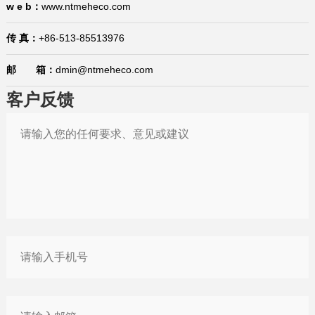
2026-01-15
1月15日，今日国际贸易四大消息已发酵！
w e b：
www.ntmeheco.com
2026-01-14
中国宣布对美国加税，最高113%！
传 真：
+86-513-85513976
2026-01-29
巴西将不再要求单独归类为助剂的产品进行登记
邮 箱：
dmin@ntmeheco.com
2026-01-21
“出口即亏损”？中企该如何应对欧盟“绿色大考”
客户反馈