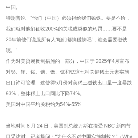
中国。
特朗普说：“他们（中国）必须得给我们磁铁。要是不给，
我们就对他们征收200%的关税或类似的惩罚……要不是
20年前他们说服所有人‘咱们都搞磁铁吧’，谁会需要磁铁
呢。”
作为对美贸易反制措施的一部分，中国于 2025年4月宣布
对钐、铕、铽、镝、镥、钪和钇这七种关键稀土元素实施
出口许可管理。这使得5月份对美稀土磁铁出口量一度暴跌
93%，整体稀土出口同比下降74%。
美国对中国平均关税约为54%-55%
当地时间 8 月 24 日，美国副总统万斯在接受 NBC 新闻节
目采访时，记者提问：“为什么不对中国实施制裁？”（Why