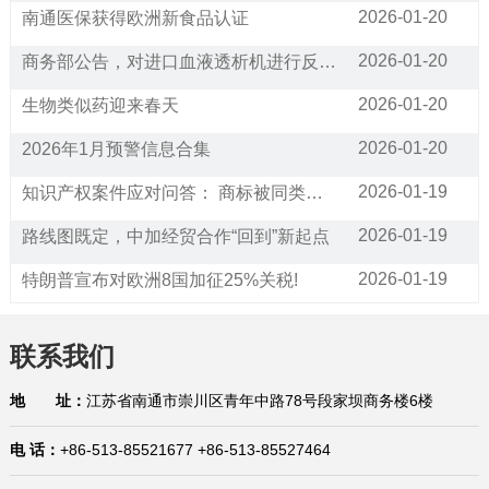
2026-01-20
南通医保获得欧洲新食品认证
2026-01-20
商务部公告，对进口血液透析机进行反倾销调查
2026-01-20
生物类似药迎来春天
2026-01-20
2026年1月预警信息合集
2026-01-19
知识产权案件应对问答： 商标被同类经营范围的公司抢注，请问应该如何应对?
2026-01-19
路线图既定，中加经贸合作“回到”新起点
2026-01-19
特朗普宣布对欧洲8国加征25%关税!
2026-01-16
通关利好！25项跨境贸易便利化措施将在全国推广
联系我们
2026-01-16
已生效！美国宣布加征25%关税！暂停对75个国家签证办理业务（附征税和豁免清单）
地 址：
江苏省南通市崇川区青年中路78号段家坝商务楼6楼
2026-01-16
商标产权案件应对问答：如何应对海外市场的商标抢注？有哪些救济措施？
2026-01-15
国际贸易合规问答：生产企业在代理出口业务中的权利与义务是什么？在哪里有规定？
电 话：
+86-513-85521677 +86-513-85527464