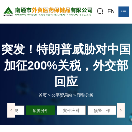
首页
关于我们
突发！特朗普威胁对中国
产品中心
加征200%关税，外交部
新闻资讯
回应
公平贸易站
联系我们
首页
>
公平贸易站
>
预警分析
在线预订
政策法规
预警分析
案件应对
预警工作